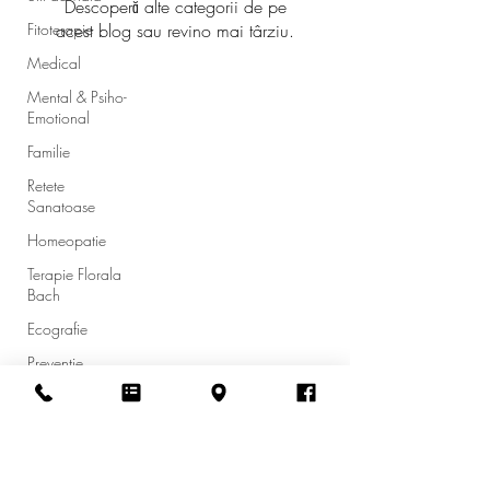
Descoperă alte categorii de pe
Fitoterapie
acest blog sau revino mai târziu.
Medical
Mental & Psiho-
Emotional
Familie
Retete
Sanatoase
Homeopatie
Terapie Florala
Bach
Ecografie
Preventie
Aromaterapie
Relaxare
Tratament
Bd. Bucovina, nr. 17, etaj 1, Gura