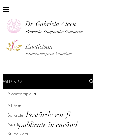
Dr. Gabriela Alecu
Preventie Diag
nostic Tratament
EsteticSan
Frumusete prin Sanatate
MEDINFO
Aromaterapie
All Posts
Postările vor fi
Sanatate
publicate în curând
Nutritie
Stil de viata