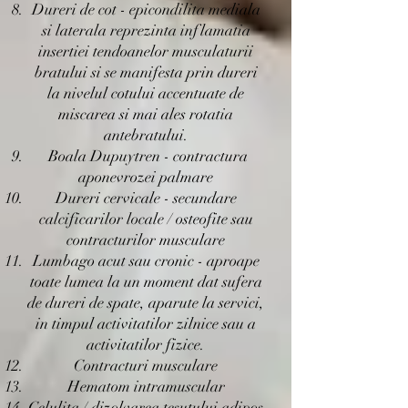
Dureri de cot - epicondilita mediala
si laterala reprezinta inflamatia
insertiei tendoanelor musculaturii
bratului si se manifesta prin dureri
la nivelul cotului accentuate de
miscarea si mai ales rotatia
antebratului.
Boala Dupuytren - contractura
aponevrozei palmare
Dureri cervicale - secundare
calcificarilor locale / osteofite sau
contracturilor musculare
Lumbago acut sau cronic - aproape
toate lumea la un moment dat sufera
de dureri de spate, aparute la servici,
in timpul activitatilor zilnice sau a
activitatilor fizice.
Contracturi musculare
Hematom intramuscular
Celulita / dizolvarea tesutului adipos