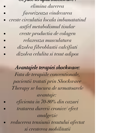
elimina durerea
favorizeaza vindecarea
creste circulatia locala imbunatatind
astfel metabolismul tisular
creste productia de colagen
relaxeaza musculatura
dizolva fibroblastii calcifiati
dizolva celulita si tesut adipos
Avantajele terapiei shockwave:
Fata de terapiile conventionale,
pacientii tratati prin Shockwave
Therapy se bucura de urmatoarele
avantaje:
eficienta in 70-80% din cazuri
tratarea durerii cronice/ efect
analgezic
reducerea tensiunii tesutului afectat
si cresterea mobilitatii