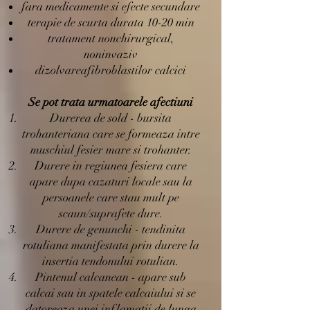
fara medicamente si efecte secundare
terapie de scurta durata 10-20 min
tratament nonchirurgical,
noninvaziv
dizolvareafibroblastilor calcici
Se pot trata urmatoarele afectiuni
Durerea de sold - bursita
trohanteriana care se formeaza intre
muschiul fesier mare si trohanter.
Durere in regiunea fesiera care
apare dupa cazaturi locale sau la
persoanele care stau mult pe
scaun/suprafete dure.
Durere de genunchi - tendinita
rotuliana manifestata prin durere la
insertia tendonului rotulian.
Pintenul calcanean - apare sub
calcai sau in spatele calcaiului si se
datoreaza unei inflamatii de lunga