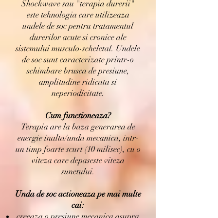
Shockwave sau "terapia durerii"
este tehnologia care utilizeaza
undele de soc pentru tratamentul
durerilor acute si cronice ale
sistemului musculo-scheletal. Undele
de soc sunt caracterizate printr-o
schimbare brusca de presiune,
amplitudine ridicata si
neperiodicitate.
Cum functioneaza?
Terapia are la baza generarea de
energie inalta/unda mecanica, intr-
un timp foarte scurt (10 milisec), cu o
viteza care depaseste viteza
sunetului.
Unda de soc actioneaza pe mai multe
cai:
creeaza o presiune mecanica asupra