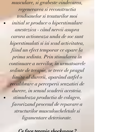
musculare, si grabeste vindecarea,
regenerarea si reconstructia
tendoanelor si tesuturilor moi
initial se produce o hiperstimulare
anestezica - când nervii asupra
carora actioneaza unda de soc sunt
hiperstimulati si isi scad activitatea,
fiind un efect temporar ce apare la
prima sedinta. Prin stimularea în
continuare a nervilor, în urmatoarele
sedinte de terapie, se trece de pragul
limita al durerii, aparând astfel o
recalibrare a perceperii senzatiei de
durere, in sensul scaderii acesteia.
stimuleaza productia de colagen,
favorizand procesul de reparare a
structurilor musculoscheletale si
ligamentare deteriorate.
Ce face terapia shockwave ?