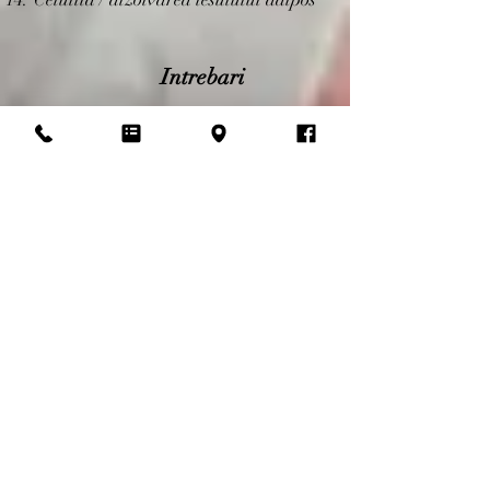
Intrebari
Cat dureaza o sedinta?
Durata unei sedinte este intre 10-20
de minute. Sunt necesare intre 3-5
sedinte,cu o pauza intre ele de 3-7
zile.
Care este rata de succes al acestui
tratament?
Statisticile mondiale arata o rata de
succes de 77-81%.
Acest tratament este dureros?
In functie de intensitatea durerii cu
care se prezinta fiecare pacient,
tratamentul poate creea un usor