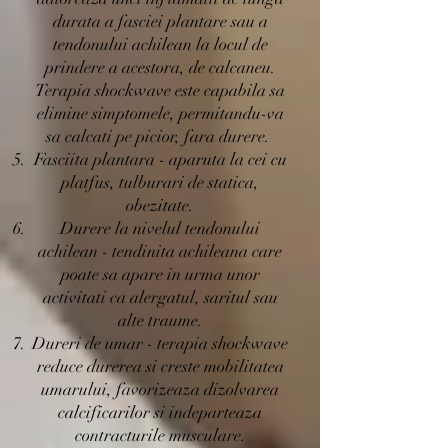
durata a fasciei plantare sau a
tendonului achilean la locul de
prindere a acestora, de calcaneu.
Terapia shockwave este capabila sa
elimine simptomele, permitandu-va
sa calcati pe picior, fara durere.
Fasciita plantara - aparuta la cei cu
platfus, tulburari de statica,
obezitate.
Durere la nivelul tendonului
achilean - tendinita achileana care
poate sa apare in urma unor
activitati ca alergatul, saritul sau
alte traume.
Dureri de umar - terapia shockwave
reduce durerea si creste mobilitatea
umarului, favorizeaza dizolvarea
calcificarilor si indeparteaza
contracturile musculare.