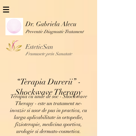
Dr. Gabriela Alecu
Preventie Diag
nostic Tratament
EsteticSan
Frumusete prin Sanatate
“Terapia Durerii” -
Shockwave Therapy
Terapia cu unde de soc - Shockwave
Therapy - este un tratament ne-
invaziv si usor de pus in practica, cu
larga aplicabilitate in ortopedie,
fizioterapie, medicina sportiva,
urologie si dermato-cosmetica.