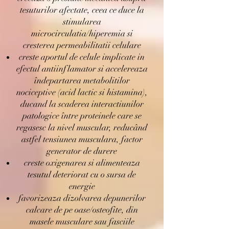
tesuturilor afectate, ceea ce duce la
stimularea
microcirculatia/hiperemia si
cresterea permeabilitatii celulare
creste aportul de celule implicate in
efectul antiinflamator si accelereaza
îndepartarea metabolitilor
nociceptive (acid lactic si histamina),
ducand la scaderea interactiunilor
patologice între proteinele care se
regasesc la nivel muscular, reducând
astfel tensiunea musculara, factor
generator de durere
creste oxigenarea si alimenteaza
tesutul deteriorat cu o sursa de
energie
favorizeaza dizolvarea depunerilor
calcare de pe oase/osteofite, din
masele musculare sau fasciile