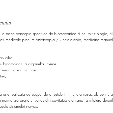
ciului
 la baza concepte specifice de biomecanica si neuro-fiziologie, f
litati medicale precum fizioterapia / kinetoterapia, medicina manual
manuale:
ui locomotor si a organelor interne;
r musculare si psihice;
iei;
 este realizata cu scopul de a restabili ritmul craniosacral, pentru a
a normaliza drenajul venos din cavitatea craniana, a inlatura dureri
sele sistemului nervos.