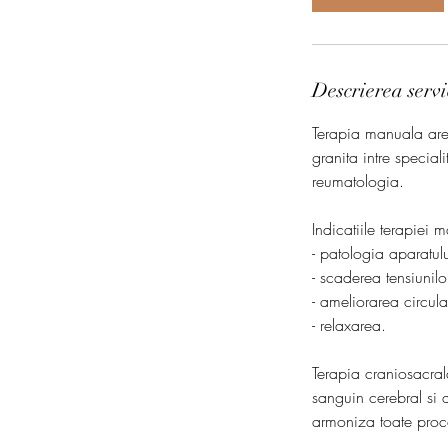
Descrierea servi
Terapia manuala are
granita intre specia
reumatologia.
Indicatiile terapiei 
- patologia aparatul
- scaderea tensiunilo
- ameliorarea circulat
- relaxarea.
Terapia craniosacrala
sanguin cerebral si 
armoniza toate proce