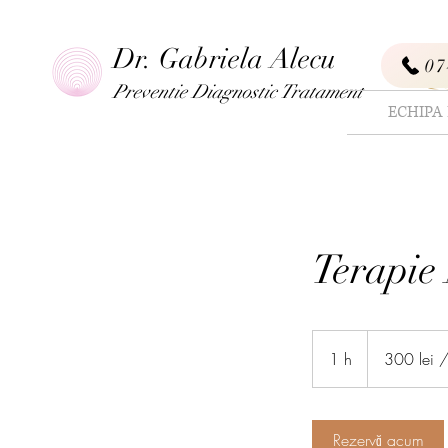
Dr. Gabriela Alecu
07
Preventie Diag
nostic Tratament
ECHIPA
Terapie
300
lei
1 h
1
300 lei /
/
h
Rezervă acum