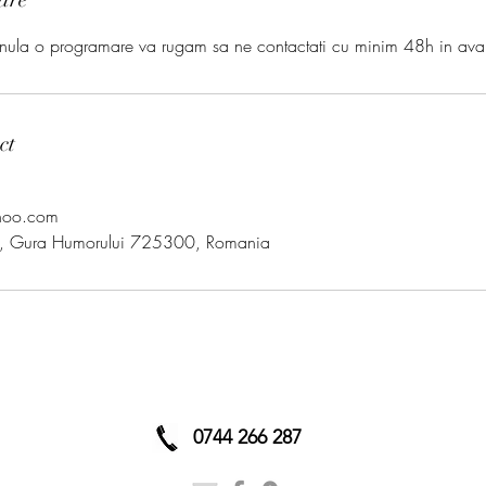
nula o programare va rugam sa ne contactati cu minim 48h in ava
ct
hoo.com
a, Gura Humorului 725300, Romania
0744 266 287