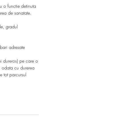
u o functie detinuta
tarea de sanatate.
le, gradul
ebari adresate
ai dureros) pe care o
r, odata cu durerea
e tot parcursul