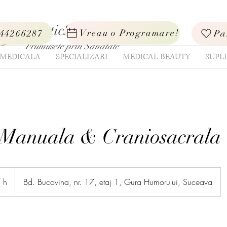
EsteticSan
Vreau o Programare!
44266287
Pa
Frumusete prin Sanatate
 MEDICALA
SPECIALIZARI
MEDICAL BEAUTY
SUPL
 Manuala & Craniosacrala
 h
Bd. Bucovina, nr. 17, etaj 1, Gura Humorului, Suceava