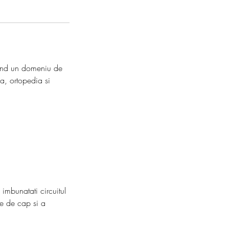
iind un domeniu de
a, ortopedia si
 imbunatati circuitul
le de cap si a