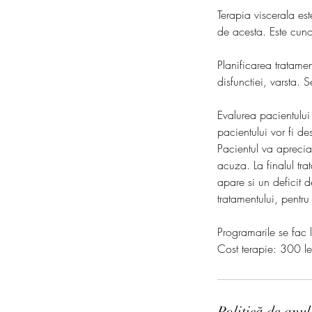
Terapia viscerala es
de acesta. Este cunos
Planificarea tratame
disfunctiei, varsta. 
Evalurea pacientului 
pacientului vor fi 
Pacientul va aprecia
acuza. La finalul tra
apare si un deficit d
tratamentului, pentr
Programarile se fac
Cost terapie: 300 l
Politică de anu