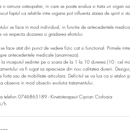
te o ramura osteopatiei, in care se poate evalua si trata un organ sa
cut faptul ca relatiile intre organe pot influenta starea de spirit si s
ntului se face in mod individual, in functie de antecedentele medica
Se va respecta dozarea si gradarea efortului.
se face atat din punct de vedere fizic cat si functional. Primele intr
despre antecedentele medicale (anamneza).
 la inceputul sedintei pe o scara de la 1 la 10 durerea (10 - cel m
tamentului va fi rugat sa aprecieze din nou calitatea durerii. Desigu
e forta sau de mobilitate articulara. Deficitul se va lua ca si etalon p
u a observa in mod obiectiv evolutia tratamentului.
 la telefon 0746865189 - Kinetoterapeut Ciprian Ciofoaia
ei/h
lare