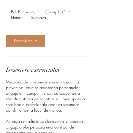
lei
0
m
Bd. Bucovina, nr. 17, etaj 1, Gura
i
Humorului, Suceava
n
Rezervă acum
Descrierea serviciului
Medicina de intreprindere este o medicina
preventiva, care se adreseaza persoanelor
angajate in campul muncii, cu scopul de a
identifica starea de sanatate sau predispozitia
spre boala profesionala aparuta secundar
conditiilor de la locul de munca.
Aceasta consultatie se efectueaza la cererea
angajatorului pe baza unui contract de
colaborare, sau a angajatului.