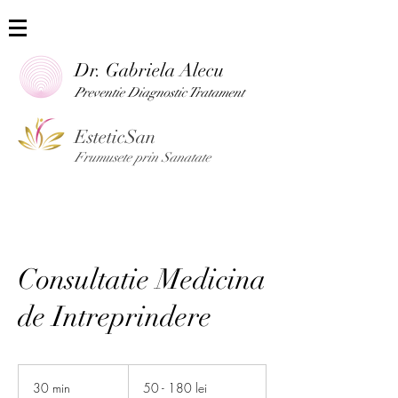
Dr. Gabriela Alecu
Preventie Diag
nostic Tratament
EsteticSan
Frumusete prin Sanatate
Consultatie Medicina
de Intreprindere
50
-
30 min
3
50 - 180 lei
180